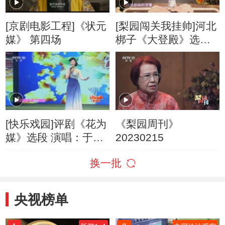
[京剧电影工程]《状元
[梨园闯关我挂帅]河北
媒》 第四场
梆子《大登殿》选段
挂帅人：程成
[快乐戏园]评剧《花为
《梨园周刊》
媒》选段 演唱：于文
20230215
华
换一批
央视榜单