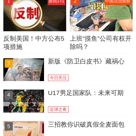
1
2
新闻1+1
中国法治观察
反制美国！中方公布5
上班“摸鱼”公司有权开
项措施
除吗？
新版《防卫白皮书》藏祸心
3
今日关注
U17男足国家队：未来可期
4
足球之夜
三招教你识破真假全麦面包
5