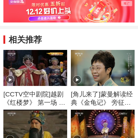
相关推荐
[CCTV空中剧院]越剧
[角儿来了]蒙曼解读经
《红楼梦》 第一场 元
典《金龟记》 旁征博
妃省亲
引全是孝与悌