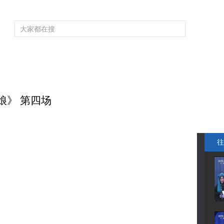
频道大全
栏目大全
片库
4K专区
听
育
电影
国防军事
电视剧
纪录
科教
戏曲
社会与法
少
娘》 第四场
往