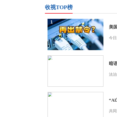
收视TOP榜
1
美
今日
2
暗
法治
3
“A
共同