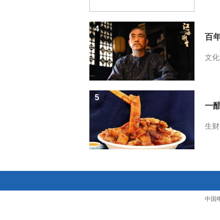
4
百
文化
5
一醋
生财
中国