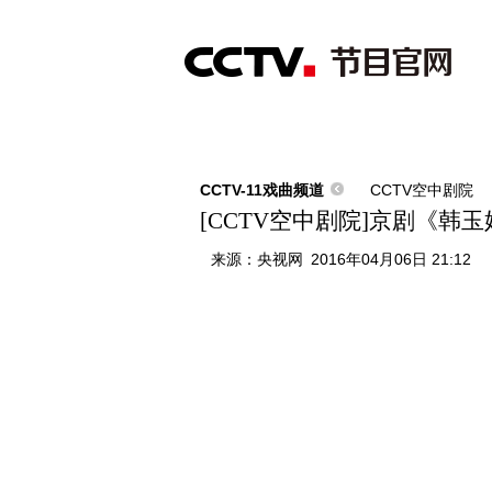
首页
直播
节目单
综合
新闻
财经
综艺
中文国际
体
CCTV-11戏曲频道
CCTV空中剧院
[CCTV空中剧院]京剧《韩玉
来源：
央视网
2016年04月06日 21:12