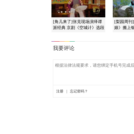
[角儿来了]张克现场演绎谭
[梨园周刊
派经典 京剧《空城计》选段
娘》搬上