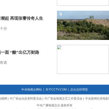
9
年潮起 再现张謇传奇人生
十分
10
一面 “酸”出亿万财路
有道
中央电视台网站
|
关于CCTV.COM
|
总台总经理室
电视网
|
中广协会信息资料委员会
|
中广协会电视文艺工作委员会
|
中央新闻纪录电影
中央广播电视总台 版权所有