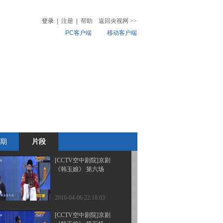
《金龟记》 第二场
登录
|
注册
|
帮助
返回央视网
>>
PC客户端
移动客户端
2016-04-09 22:32:00
[CCTV空中剧院]京剧
音
热榜
《金龟记》 第三场
微视频
儿
音乐
体育赛事
农业农村
2016-04-09 22:32:00
[CCTV空中剧院]京剧
《金龟记》 第一场
期
片段
2016-04-09 22:28:01
[CCTV空中剧院]京剧
《韩玉娘》 第六场
2016-04-06 22:18:03
[CCTV空中剧院]京剧