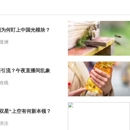
6
国为何盯上中国光模块？
亚洲
7
语引流？午夜直播间乱象
在线
8
I双星”上空有何新本领？
关注