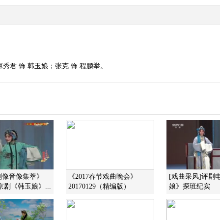
秀君 饰 韩玉娘；张克 饰 程鹏举。
剧像音像集萃》
《2017春节戏曲晚会》
[戏曲采风]评剧
7 京剧《韩玉娘》...
20170129（精编版）
娘》探班纪实