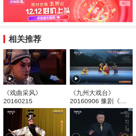
相关推荐
《戏曲采风》
《九州大戏台》
20160215
20160906 豫剧《孙
悟空三打白骨精》