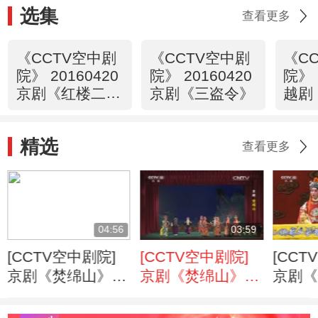
选集
查看更多
《CCTV空中剧
《CCTV空中剧
《C
院》 20160420
院》 20160420
院》 
京剧《红楼二
京剧《三盗令》
越剧
尤》（选场）
祝英台
精选
查看更多
04:56
03:59
[CCTV空中剧院]
[CCTV空中剧院]
[CCT
京剧《焚绵山》
京剧《焚绵山》
京剧《
第六场
第五场
第一场