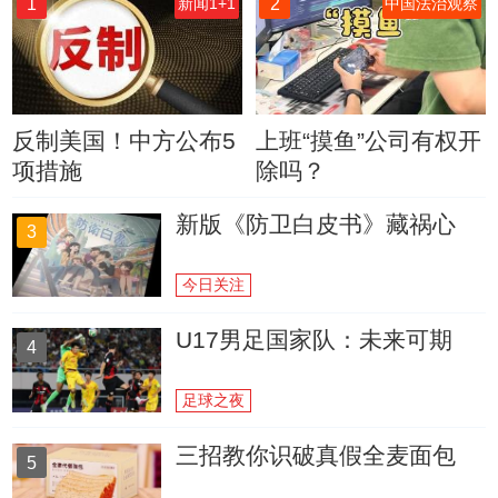
1
2
新闻1+1
中国法治观察
反制美国！中方公布5
上班“摸鱼”公司有权开
项措施
除吗？
新版《防卫白皮书》藏祸心
3
今日关注
U17男足国家队：未来可期
4
足球之夜
三招教你识破真假全麦面包
5