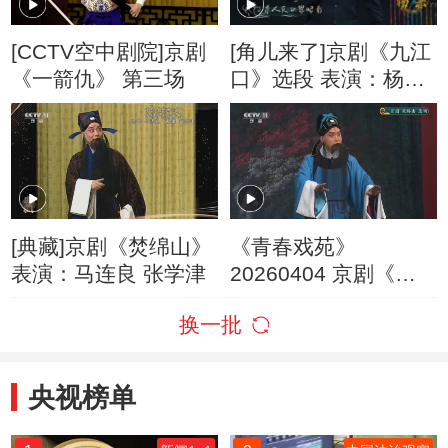
[CCTV空中剧院]京剧
[角儿来了]京剧《九江
《一箭仇》 第三场
口》选段 表演：杨赤
江其虎
[典藏]京剧《焚绵山》
《青春戏苑》
表演：马连良 张学津
20260404 京剧《焚
绵山》选场
换一批
央视榜单