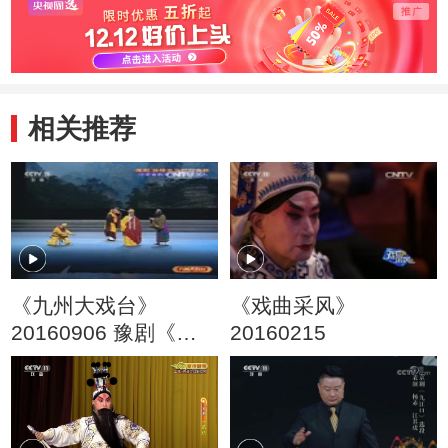
相关推荐
《九州大戏台》
《戏曲采风》
20160906 豫剧《孙
20160215
悟空三打白骨精》