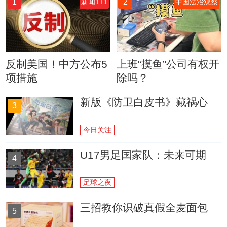
1
2
新闻1+1
中国法治观察
反制美国！中方公布5
上班“摸鱼”公司有权开
项措施
除吗？
新版《防卫白皮书》藏祸心
3
今日关注
U17男足国家队：未来可期
4
足球之夜
三招教你识破真假全麦面包
5