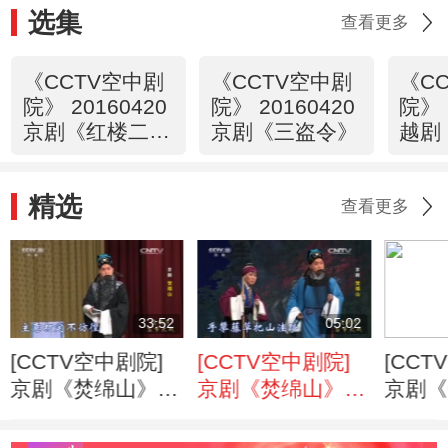
选集
查看更多
《CCTV空中剧
《CCTV空中剧
《C
院》 20160420
院》 20160420
院》 
京剧《红楼二
京剧《三盗令》
越剧
尤》（选场）
祝英台
精选
查看更多
33:52
05:02
[CCTV空中剧院]
[CCTV空中剧院]
[CCT
京剧《焚绵山》
京剧《焚绵山》
京剧《
第二场
第四场
第六场