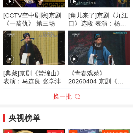
[CCTV空中剧院]京剧
[角儿来了]京剧《九江
《一箭仇》 第三场
口》选段 表演：杨赤
江其虎
[典藏]京剧《焚绵山》
《青春戏苑》
表演：马连良 张学津
20260404 京剧《焚
绵山》选场
换一批
央视榜单