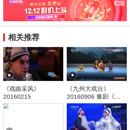
相关推荐
《戏曲采风》
《九州大戏台》
20160215
20160906 豫剧《孙
悟空三打白骨精》