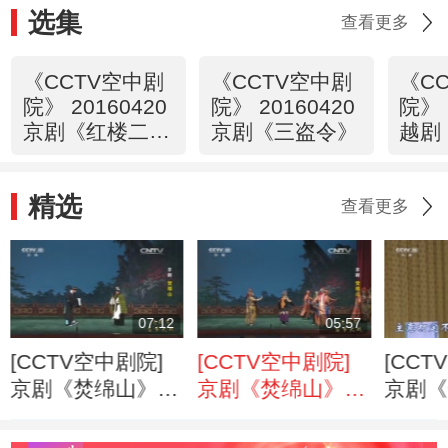
选集
查看更多
《CCTV空中剧
《CCTV空中剧
《C
院》 20160420
院》 20160420
院》 
京剧《红楼二
京剧《三盗令》
越剧
尤》（选场）
祝英台
精选
查看更多
07:12
05:57
[CCTV空中剧院]
[CCTV空中剧院]
[CCT
京剧《焚绵山》
京剧《焚绵山》
京剧《
第七场
第八场
第二场