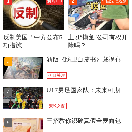
1
2
新闻1+1
中国法治观察
反制美国！中方公布5
上班“摸鱼”公司有权开
项措施
除吗？
新版《防卫白皮书》藏祸心
3
今日关注
U17男足国家队：未来可期
4
足球之夜
三招教你识破真假全麦面包
5