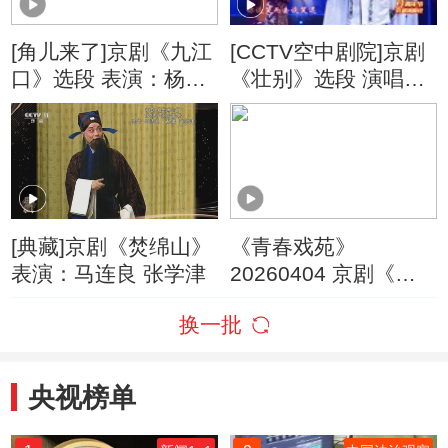
[角儿来了]京剧《九江
[CCTV空中剧院]京剧
口》选段 表演：杨赤
《壮别》选段 演唱
江其虎
者：焦鹏飞 李小培
[典藏]京剧《焚绵山》
《青春戏苑》
表演：马连良 张学津
20260404 京剧《焚
绵山》选场
换一批
央视榜单