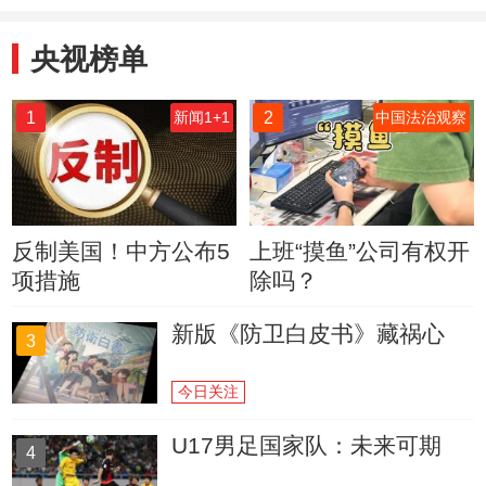
央视榜单
1
2
新闻1+1
中国法治观察
反制美国！中方公布5
上班“摸鱼”公司有权开
项措施
除吗？
新版《防卫白皮书》藏祸心
3
今日关注
U17男足国家队：未来可期
4