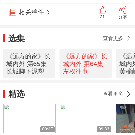
相关稿件
31
分享
选集
查看更多
《远方的家》长
《远方的家》长
《远
城内外 第65集
城内外 第64集
城内外
长城脚下泥塑人
左权往事
黄榆
20160101
20151231
和顺 
精选
查看更多
09:47
09:33