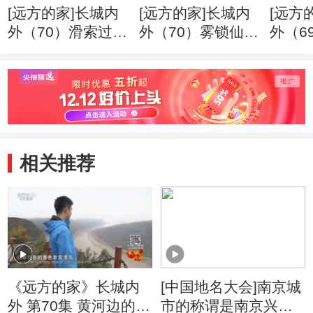
[远方的家]长城内
[远方的家]长城内
[远方
外（70）滑索过黄
外（70）雾锁仙人
外（6
河
湾
后裔
相关推荐
《远方的家》长城内
[中国地名大会]南京城
外 第70集 黄河边的记
市的称谓是南京兴衰