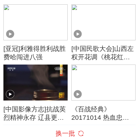
忆 20160108
起伏的历史的真实写
照
[亚冠]利雅得胜利战胜
[中国民歌大会]山西左
费哈闯进八强
权开花调《桃花红杏
花白》 演唱：石占明
[中国影像方志]抗战英
《百战经典》
烈精神永存 辽县更名
20171014 热血忠魂·
为左权县
左权
换一批