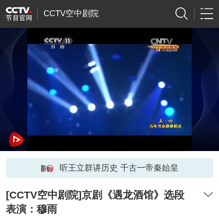
CCTV空中剧院
听王立群讲历史 千古一帝秦始皇
[CCTV空中剧院]京剧《遇龙酒馆》选段
表演：穆雨