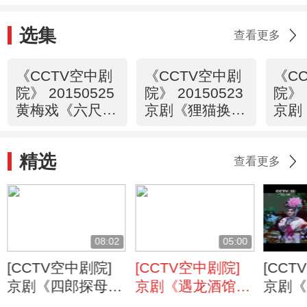
选集
查看更多
《CCTV空中剧
《CCTV空中剧
《C
院》 20150525
院》 20150523
院》 
黄梅戏《六尺
京剧《狸猫换太
京剧
巷》精彩选场
子》（上） 1/2
子》（
精选
查看更多
08:02
05:00
[CCTV空中剧院]
[CCTV空中剧院]
[CCT
京剧《四郎探母·
京剧《遇龙酒馆》
京剧《
见娘》 表演：蓝
选段 表演：穆雨
坐宫》