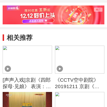
天 金施瑞
凯 白
相关推荐
[声声入戏]京剧《四郎
《CCTV空中剧院》
探母·见娘》 表演：李
20191211 京剧《四
春暖 付晶晶 张瀚璋
郎探母》 1/2