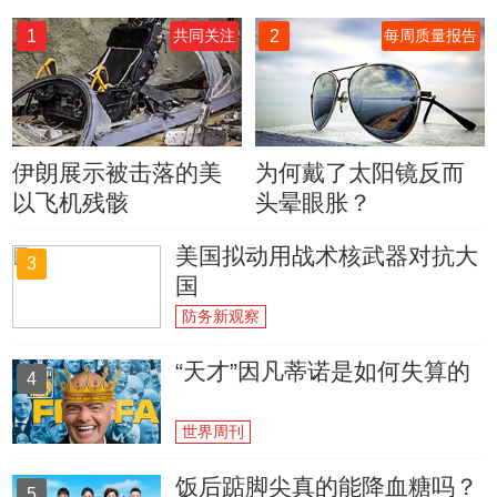
1
2
共同关注
每周质量报告
伊朗展示被击落的美
为何戴了太阳镜反而
以飞机残骸
头晕眼胀？
美国拟动用战术核武器对抗大
3
国
防务新观察
“天才”因凡蒂诺是如何失算的
4
世界周刊
饭后踮脚尖真的能降血糖吗？
5