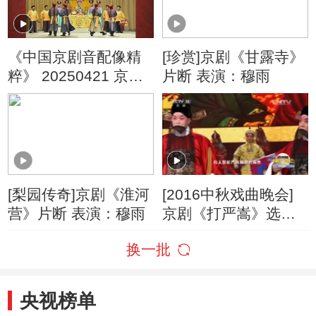
《中国京剧音配像精
[珍赏]京剧《甘露寺》
粹》 20250421 京剧
片断 表演：穆雨
《四郎探母》（修复
版）
[梨园传奇]京剧《淮河
[2016中秋戏曲晚会]
营》片断 表演：穆雨
京剧《打严嵩》选段
表演：赵华，穆雨，
换一批
张凯
央视榜单