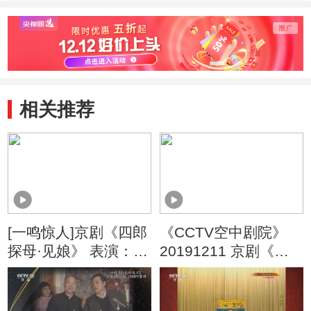
孟宪腾
周晓盟
梓硕
相关推荐
[一鸣惊人]京剧《四郎
《CCTV空中剧院》
探母·见娘》 表演：李
20191211 京剧《四
春暖 付晶晶 张瀚璋
郎探母》 1/2