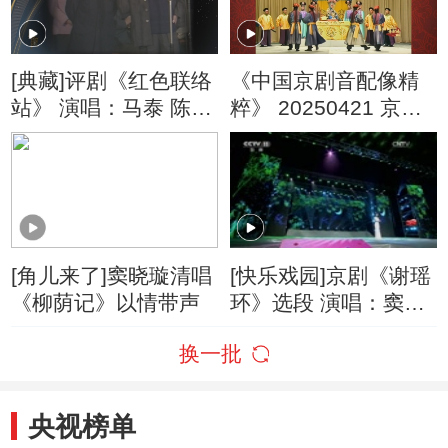
[典藏]评剧《红色联络
《中国京剧音配像精
站》 演唱：马泰 陈少
粹》 20250421 京剧
舫
《四郎探母》（修复
版）
[角儿来了]窦晓璇清唱
[快乐戏园]京剧《谢瑶
《柳荫记》以情带声
环》选段 演唱：窦晓
璇
换一批
央视榜单