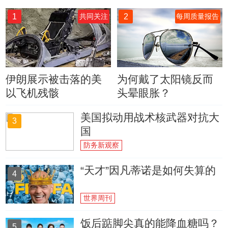
1
2
共同关注
每周质量报告
伊朗展示被击落的美
为何戴了太阳镜反而
以飞机残骸
头晕眼胀？
美国拟动用战术核武器对抗大
3
国
防务新观察
“天才”因凡蒂诺是如何失算的
4
世界周刊
饭后踮脚尖真的能降血糖吗？
5