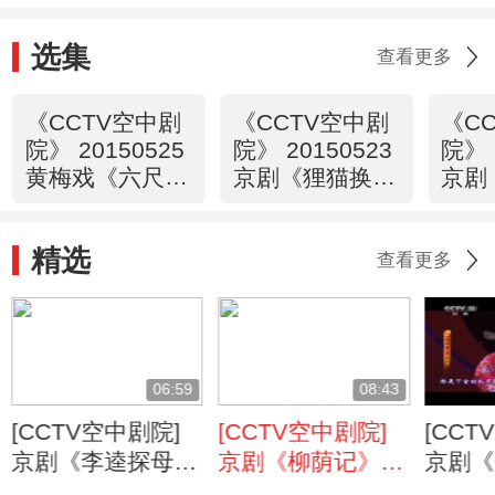
选集
查看更多
《CCTV空中剧
《CCTV空中剧
《C
院》 20150525
院》 20150523
院》 
黄梅戏《六尺
京剧《狸猫换太
京剧
巷》精彩选场
子》（上） 1/2
子》（
精选
查看更多
06:59
08:43
[CCTV空中剧院]
[CCTV空中剧院]
[CCT
京剧《李逵探母》
京剧《柳荫记》选
京剧《
选段 表演：侯宇
段 表演：窦晓璇
段 表