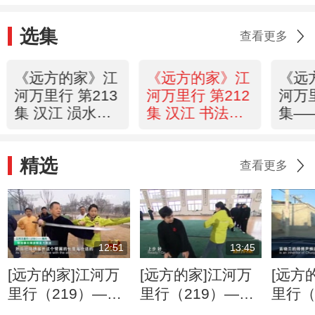
选集
查看更多
《远方的家》江
《远方的家》江
《远
河万里行 第213
河万里行 第212
河万里
集 汉江 涢水河
集 汉江 书法名
集—
见闻 20150304
城 老寨纸民
城秋
20150303
2015
精选
查看更多
12:51
13:45
[远方的家]江河万
[远方的家]江河万
[远方
里行（219）——
里行（219）——
里行（
海河 沧州：探访
海河 沧州：探访
海河 