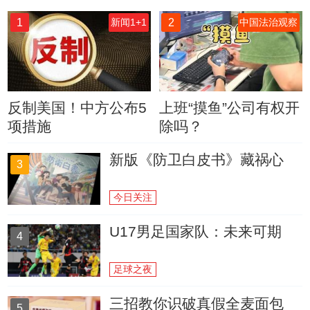
1
2
新闻1+1
中国法治观察
反制美国！中方公布5
上班“摸鱼”公司有权开
项措施
除吗？
新版《防卫白皮书》藏祸心
3
今日关注
U17男足国家队：未来可期
4
足球之夜
三招教你识破真假全麦面包
5