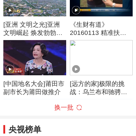
[亚洲 文明之光]亚洲
《生财有道》
文明崛起 焕发勃勃生
20160113 精准扶贫
机
小康中国系列——广
西东兴：果农们的脱
贫带头人
[中国地名大会]莆田市
[远方的家]极限的挑
副市长为莆田做推介
战：乌兰布和驰骋沙
海
换一批
央视榜单