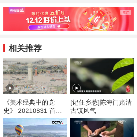
劈挂拳
八极拳
戳脚
相关推荐
《美术经典中的党
[记住乡愁]陈海门肃清
史》 20210831 首都
古镇风气
之春（65）