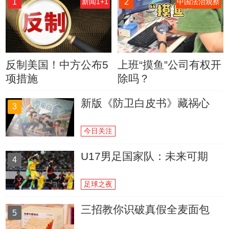
1
2
新闻1+1
中国法治观察
反制美国！中方公布5
上班“摸鱼”公司有权开
项措施
除吗？
新版《防卫白皮书》藏祸心
3
今日关注
U17男足国家队：未来可期
4
足球之夜
三招教你识破真假全麦面包
5