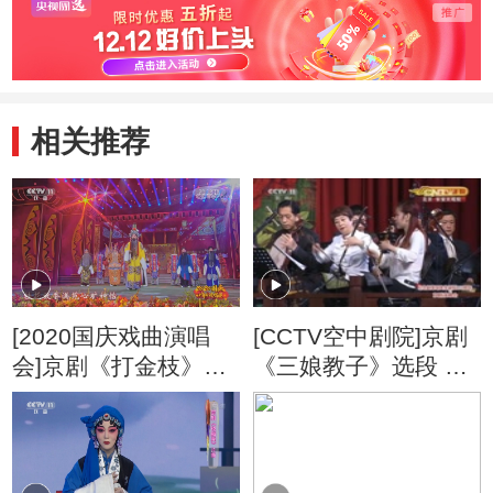
相关推荐
[2020国庆戏曲演唱
[CCTV空中剧院]京剧
会]京剧《打金枝》选
《三娘教子》选段 演
段 表演者：陈圣杰
唱：张茜