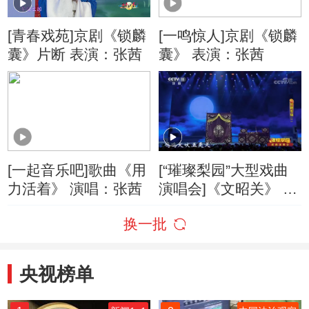
[青春戏苑]京剧《锁麟
[一鸣惊人]京剧《锁麟
囊》片断 表演：张茜
囊》 表演：张茜
[一起音乐吧]歌曲《用
[“璀璨梨园”大型戏曲
力活着》 演唱：张茜
演唱会]《文昭关》 表
演：杜镇杰 陈圣杰 张
换一批
桐
央视榜单