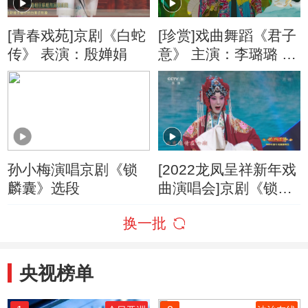
[青春戏苑]京剧《白蛇
[珍赏]戏曲舞蹈《君子
传》 表演：殷婵娟
意》 主演：李璐璐 周
美慧 殷婵娟 陈静
孙小梅演唱京剧《锁
[2022龙凤呈祥新年戏
麟囊》选段
曲演唱会]京剧《锁麟
囊》选段 表演：郭玮
换一批
央视榜单