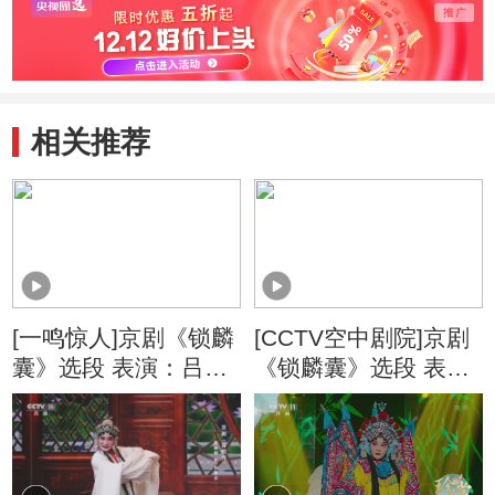
相关推荐
[一鸣惊人]京剧《锁麟
[CCTV空中剧院]京剧
囊》选段 表演：吕耀
《锁麟囊》选段 表
瑶
演：吕耀瑶 等