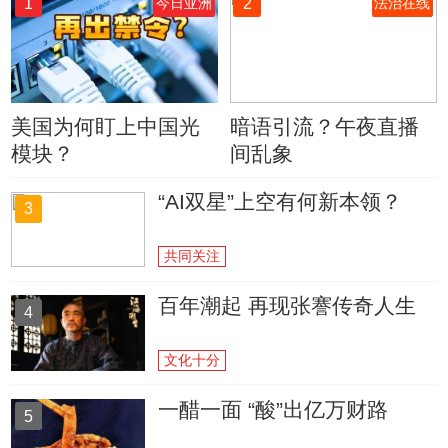
1
2
今日亚洲
法治在线
美国为何盯上中国光
暗语引流？午夜直播
模块？
间乱象
“AI双星”上空有何新本领？
3
共同关注
百年潮起 再现张謇传奇人生
4
文化十分
一醋一面 “酸”出亿万财路
5