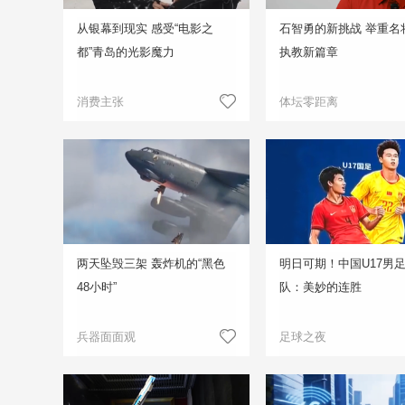
从银幕到现实 感受“电影之
石智勇的新挑战 举重名
都”青岛的光影魔力
执教新篇章
消费主张
体坛零距离
两天坠毁三架 轰炸机的“黑色
明日可期！中国U17男
48小时”
队：美妙的连胜
兵器面面观
足球之夜