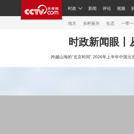
时政
新闻
评论
视频
人民领袖习近平
直播
繁体
片库
海外频道
栏目大全
联播+
iPanda
中国领
节目单
Engl
地方
乡村振兴
生态
一带一
时政新闻眼丨
总台春晚
网络春晚
共产党员网
秧纪录
纪
跨越山海的“北京时间” 2026年上半年中国元
新闻
国内
国际
评论
经济
军事
科技
人民领袖习近平
联播+
热解读
天天学习
习
视频
小央视频
小央直播
直播中国
熊猫频
现场
前线
比划
快看
蓝海中国
新兵请入
体育
直播
竞猜
2026年世界杯
2026年冬奥
VIP会员
CCTV奥林匹克频道
生活体育大会
体