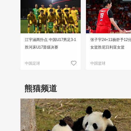
江宇涵两扑点 中国U17男足3-1
张子宇24+11杨舒予12
胜河床U17晋级决赛
女篮胜尼日利亚女篮
中国足球
中国篮球
熊猫频道