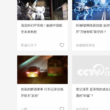
顶流科幻IP亮相！触摸中国航
6G解锁网络新技能 如
空未来构想
开“万物智联”新空间？
军迷行天下
央视财经评论
伪装的醉酒肇事 行车记录仪揭
替父顶罪 是亲情的成全
开惊天“反转”
通的“诈骗”？
一线
今日说法