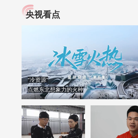
央视看点
小央视频
全民健康
央视网原创视频子品牌，
提高全民健康素养水
以更加贴近年轻人的视
助力“健康中国2030”
角，有趣、有料、有故事
略。央视网《全民健
的方式解读时代。
康》，向所有人分享
知识！
“冷资源”
点燃东北想象力的火种