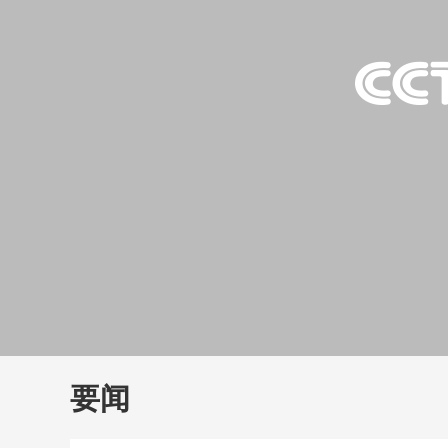
财经
教育
乡村振兴
生态环境
一带一路
大国智造
大国展会
大国保险
云顶对话
云
CCTV.节目官网
直播
节目单
栏目
片库
要闻