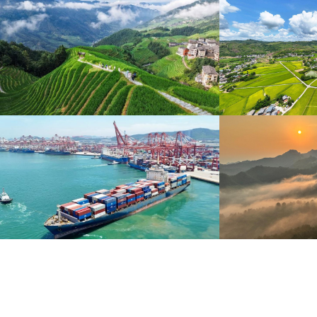
暑期出游 乐享美好时光
重庆梁平：优质
炎炎夏日，暑期旅游热度持续攀升。人们亲近山水，
8月6日，重庆梁平星
拥抱自然，在旅途中放松身心、增长见识。
熟，田园与村庄、道路