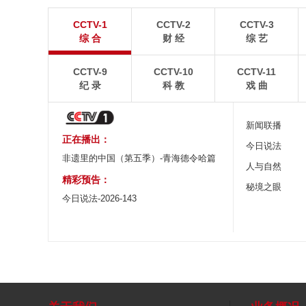
青岛港今年新辟16条国际航线
河北承德：金山
CCTV-1
CCTV-2
CCTV-3
8月5日，“科伦坡”轮缓缓驶离山东港口青岛港前湾联
8月6日，河北承德，
综 合
财 经
综 艺
合集装箱码头。
下，呈现出雄浑壮阔的
CCTV-9
CCTV-10
CCTV-11
纪 录
科 教
戏 曲
新闻联播
正在播出：
今日说法
非遗里的中国（第五季）-青海德令哈篇
人与自然
精彩预告：
秘境之眼
今日说法-2026-143