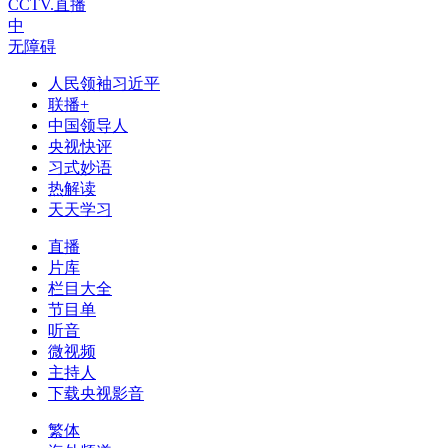
CCTV.直播
中
无障碍
人民领袖习近平
联播+
中国领导人
央视快评
习式妙语
热解读
天天学习
直播
片库
栏目大全
节目单
听音
微视频
主持人
下载央视影音
繁体