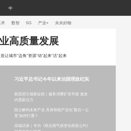
中
艺术
数智
5G
产业+
央央好物
事业高质量发展
造让城市“边角”资源“动”起来“活”起来
习近平总书记今年以来治国理政纪实
新思想引领新征程｜服务消费扩容升级 激发
内需新活力
院士解码未来产业 具身智能产业化“最后一公
体育
里”如何打通？
高端访谈｜专访《联合国气候变化框架公约》