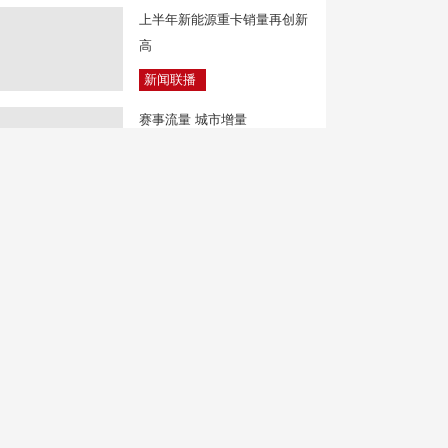
上半年新能源重卡销量再创新
高
新闻联播
赛事流量 城市增量
焦点访谈
《民用航空发展“十五五”规
划》发布 推进六大体系建设
第一时间
从城市绿肺到夜间乐园 公园
夏夜活动多
朝闻天下
强降雨致城区积水 陕西汉阴
加紧排涝除险