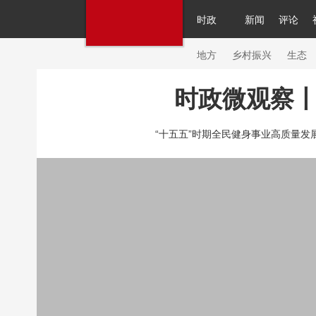
时政
新闻
评论
人民领袖习近平
直播
繁体
片库
海外频道
栏目大全
联播+
iPand
地方
乡村振兴
生态
时政微观察丨
总台春晚
网络春晚
共产党员网
秧纪
“十五五”时期全民健身事业高质量发展有
新闻
国内
国际
评论
经济
军事
人民领袖习近平
联播+
热解读
天天学
视频
小央视频
小央直播
直播中国
现场
前线
比划
快看
蓝海中国
体育
直播
竞猜
2026年世界杯
20
VIP会员
CCTV奥林匹克频道
生活体育大