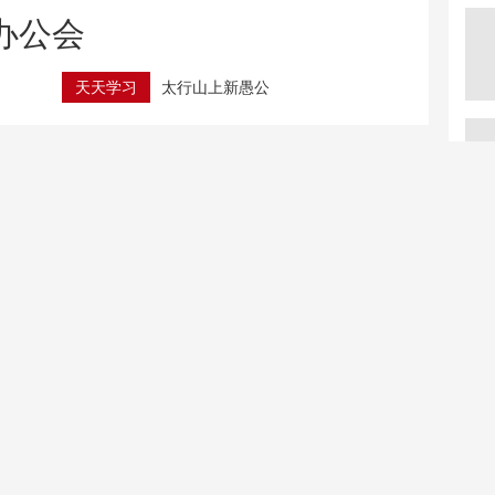
办公会
天天学习
太行山上新愚公
全民健身日｜南北齐上阵 健身“热”起来
45天暴瘦40斤后昏迷住进ICU AI减重暗藏哪些风险
全国首个健康生活方式医学中心什么样？记者探访
海事部门对平陆运河进行
返乡农民“落笔生花” “悬
首次全航段巡航
浮书法”走红