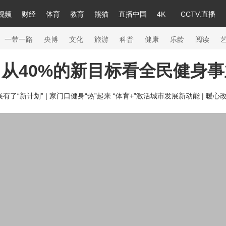
视频
财经
体育
教育
熊猫
直播中国
4K
CCTV.直播
a
中国领导人
节目单
English
听音
Монгол
央视快评
微视频
习式妙语
主持人
下载央视影音
热解读
天天学习
一带一路
央博
文化
旅游
科普
健康
乐龄
阅读
从40%的新目标看全民健身
录
纪录片网
国家大剧院
大型活动
了“新计划” |
家门口健身“热”起来 “体育+”激活城市发展新动能 |
暖心改
科技
法治
文娱
人物
公益
图片
习
习式妙语
央视快评
央视网评
光华锐评
锋面
熊猫频道
VR/AR
4K专区
全景新闻
新兵请入列
人生第一次
人生第二次
26年冬奥会
CBA
NBA
中超
国足
国际足球
网球
综合
会
体育江湖
文化体育
冰雪道路
足球道路