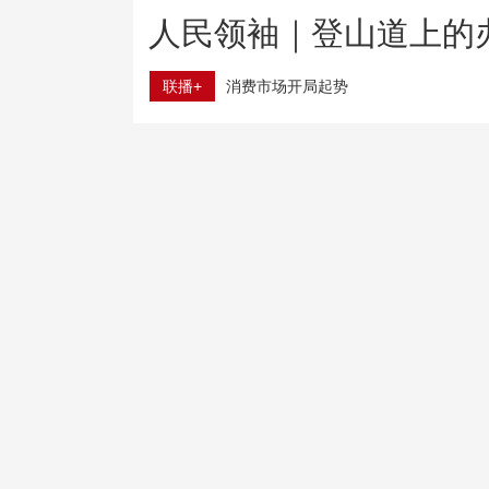
人民领袖｜登山道上的
联播+
消费市场开局起势
从先行指标看中国经济稳步向好
树立和践行正确政绩观
直面难题不回避
国防部：日“再军事化”妄动是地区和平稳定真正威胁
教育部全力推动教师减负工作落地见效、走深走实
战高温、保民生加“数”蝶变 智慧力量保障物资高效疏运
“白海豚”将在舟山到福鼎一带沿海登陆
多元业态带动消费 2026年电影暑期档票房超80亿元