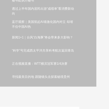
秘书处执行秘书
艺术
汽车
数智
5G
产业+
透过上半年国内居民出游“成绩单”看消费新动
向
时尚
天气
才艺
网展
央央好物
蓝厅观察｜美国筑起AI墙激化国内对立 却堵
不住中国AI热
新闻1+1｜台风“白海豚”将会带来多大影响？
“科学”号完成西太平洋共享科考航次返回青岛
正在视频直播：WTT横滨冠军赛1/4决赛
寻找最美目的地 跟随镜头去探索秘境贵州