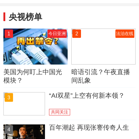
央视榜单
1
2
今日亚洲
法治在线
美国为何盯上中国光
暗语引流？午夜直播
模块？
间乱象
“AI双星”上空有何新本领？
3
共同关注
百年潮起 再现张謇传奇人生
4