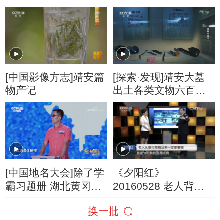
大海是故乡
[中国影像方志]靖安篇
[探索·发现]靖安大墓
物产记
出土各类文物六百五
十余件 但依旧无法解
答出墓主人的身份
[中国地名大会]除了学
《夕阳红》
霸习题册 湖北黄冈还
20160528 老人背后
有很多“骄傲”
的黑影
换一批