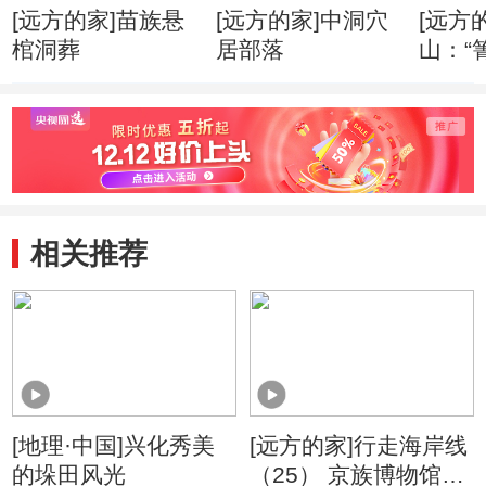
[远方的家]苗族悬
[远方的家]中洞穴
[远方
棺洞葬
居部落
山：“
婚礼
相关推荐
[地理·中国]兴化秀美
[远方的家]行走海岸线
的垛田风光
（25） 京族博物馆：