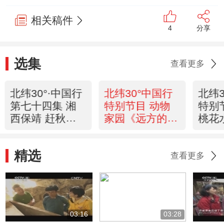
相关稿件
4
分享
选集
查看更多
北纬30°·中国行
北纬30°中国行
北纬
第七十四集 湘
特别节目 动物
特别
西保靖 赶秋节
家园《远方的
桃花
奇遇记《远方的
家》 20121007
的家
家》 20121008
2012
精选
查看更多
03:16
03:28