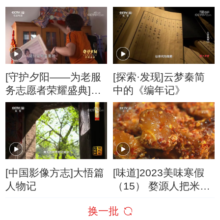
20160205
拆穿
[守护夕阳——为老服
[探索·发现]云梦秦简
务志愿者荣耀盛典]郝
中的《编年记》
应南：孝感“关爱失独
家庭”志愿者
[中国影像方志]大悟篇
[味道]2023美味寒假
人物记
（15） 婺源人把米酒
和鱼的组合发挥到了
换一批
极致