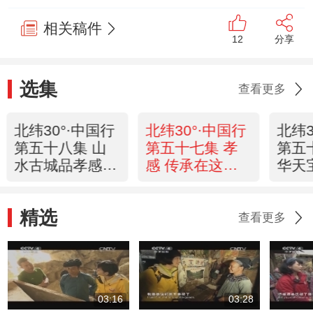
相关稿件
12
分享
选集
查看更多
北纬30°·中国行
北纬30°·中国行
北纬3
第五十八集 山
第五十七集 孝
第五
水古城品孝感
感 传承在这里
华天
《远方的家》
《远方的家》
《远
20120914
20120913
2012
精选
查看更多
03:16
03:28