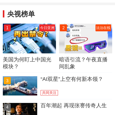
央视榜单
1
2
今日亚洲
法治在线
美国为何盯上中国光
暗语引流？午夜直播
模块？
间乱象
“AI双星”上空有何新本领？
3
共同关注
百年潮起 再现张謇传奇人生
4