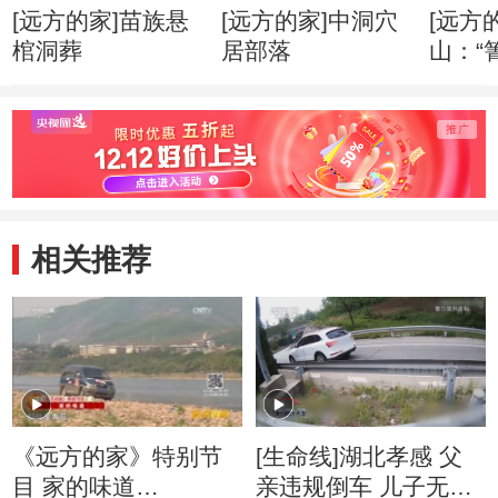
[远方的家]苗族悬
[远方的家]中洞穴
[远方
棺洞葬
居部落
山：“
婚礼
相关推荐
《远方的家》特别节
[生命线]湖北孝感 父
目 家的味道
亲违规倒车 儿子无情