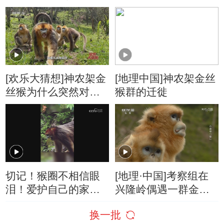
暗传》
[欢乐大猜想]神农架金
[地理中国]神农架金丝
丝猴为什么突然对人
猴群的迁徙
张大嘴巴？
切记！猴圈不相信眼
[地理·中国]考察组在
泪！爱护自己的家庭
兴隆岭偶遇一群金丝
成员才能被大家拥护
猴
换一批