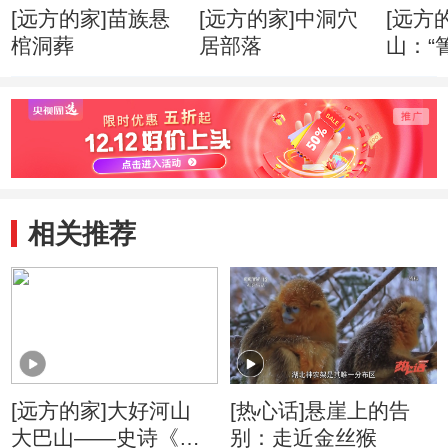
[远方的家]苗族悬
[远方的家]中洞穴
[远方
棺洞葬
居部落
山：“
婚礼
相关推荐
[远方的家]大好河山
[热心话]悬崖上的告
大巴山——史诗《黑
别：走近金丝猴