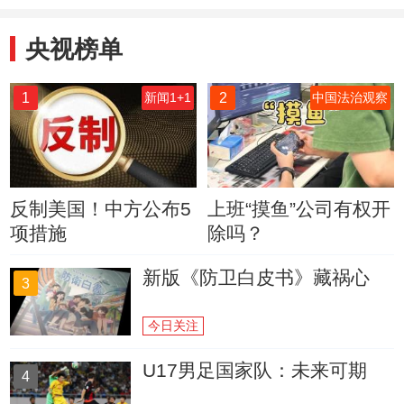
央视榜单
1
2
新闻1+1
中国法治观察
反制美国！中方公布5
上班“摸鱼”公司有权开
项措施
除吗？
新版《防卫白皮书》藏祸心
3
今日关注
U17男足国家队：未来可期
4