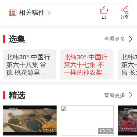
相关稿件
13
分享
选集
查看更多
北纬30°·中国行
北纬30°·中国行
北纬3
第六十八集 常
第六十七集 不
第六
德 桃花源里的
一样的神农架
昌 
城市《远方的
《远方的家》
《远
家》 20120928
20120927
2012
精选
查看更多
03:16
03:28