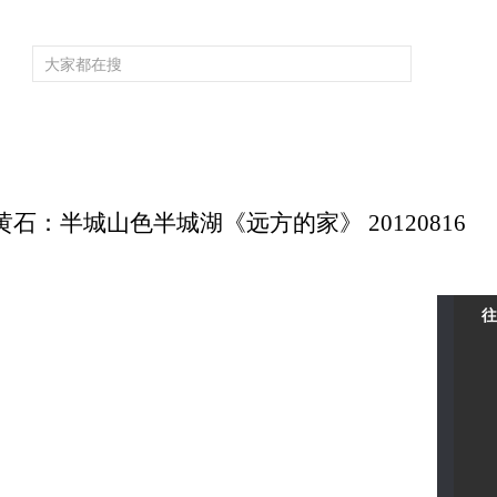
频道大全
栏目大全
片库
4K专区
听
育
电影
国防军事
电视剧
纪录
科教
戏曲
社会与法
少
 黄石：半城山色半城湖《远方的家》 20120816
往