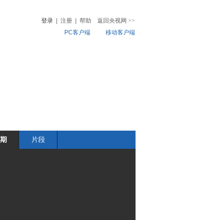
登录
|
注册
|
帮助
返回央视网
>>
PC客户端
移动客户端
音
热榜
微视频
儿
音乐
体育赛事
农业农村
期
片段