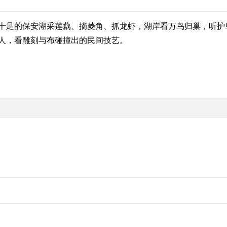
十足的保安湖采莲藕、摘菱角、抓龙虾，湖岸看万鸟归巢，听护鸟
人，看雕刻与布碰撞出的民间技艺。