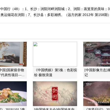
°·中国行（48）：1、长沙：浏阳河畔浏阳城；2、浏阳：蒸笼里的美味；
奥运烟花在浏阳；7、长沙县：多彩湘绣。（远方的家 2012年 第158期
中国]国家级非物
《中国绣娘》第5集：色彩缤
[中国影像方志]
代表性项目—...
纷 极致浪漫
记
20191101 5集
[中国地名大会]中国地名内
《攻坚日记》 202