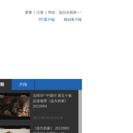
集“麋鹿的故乡”石首《远
方的家》 20120907
登录
|
注册
|
帮助
返回央视网
>>
PC客户端
移动客户端
2012-09-07 18:35:43
北纬30°·中国行 第五十二
音
热榜
集 安化 家在茶马古道间
微视频
《远方的家》 20120906
儿
音乐
体育赛事
农业农村
2012-09-06 18:28:22
北纬30°·中国行 益阳 家
在南洞庭《远方的家》
20120905
期
片段
2012-09-05 19:27:53
北纬30°·中国行 第五十集
品读湘潭《远方的家》
20120904
2012-09-04 20:14:28
《远方的家》 20120903