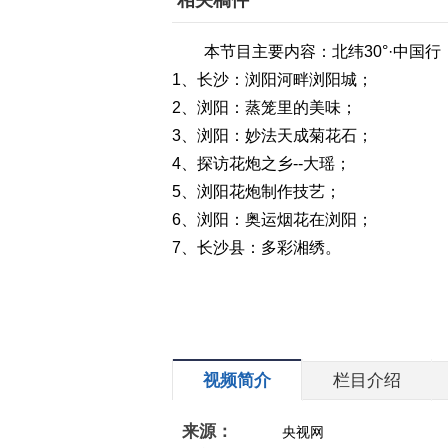
相关稿件
本节目主要内容：北纬30°·中国行
1、长沙：浏阳河畔浏阳城；
2、浏阳：蒸笼里的美味；
3、浏阳：妙法天成菊花石；
4、探访花炮之乡--大瑶；
5、浏阳花炮制作技艺；
6、浏阳：奥运烟花在浏阳；
7、长沙县：多彩湘绣。
视频简介
栏目介绍
来源：
央视网