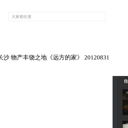
频道大全
栏目大全
片库
4K专区
听
育
电影
国防军事
电视剧
纪录
科教
戏曲
社会与法
少
长沙 物产丰饶之地《远方的家》 20120831
往