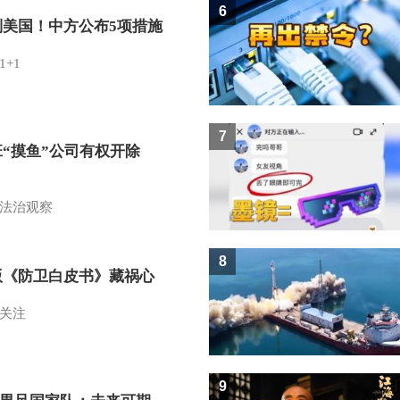
6
制美国！中方公布5项措施
1+1
7
班“摸鱼”公司有权开除
？
法治观察
8
版《防卫白皮书》藏祸心
关注
9