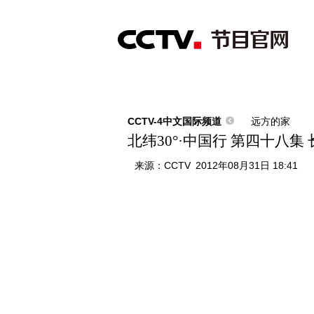
首页
直播
节目单
综合
新闻
财经
综艺
中文国际
体
CCTV-4中文国际频道
远方的家
北纬30°·中国行 第四十八集 
来源：
CCTV
2012年08月31日 18:41