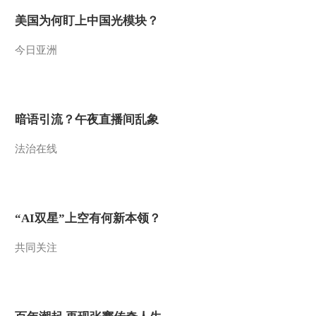
美国为何盯上中国光模块？
2012-07-20 20:20:27
《远方的家》 20120719
今日亚洲
北纬30°·中国行（142）
2012-07-20 00:28:03
暗语引流？午夜直播间乱象
北纬30°·中国行 第三十三
集 天柱山 家在青山绿水
间《远方的家》
法治在线
20120719
2012-07-19 20:30:25
北纬30°·中国行 第三十二
集 古韵悠悠话安庆《远
“AI双星”上空有何新本领？
方的家》 20120718
共同关注
2012-07-18 21:49:00
《远方的家》 20120717
北纬30°·中国行（31）