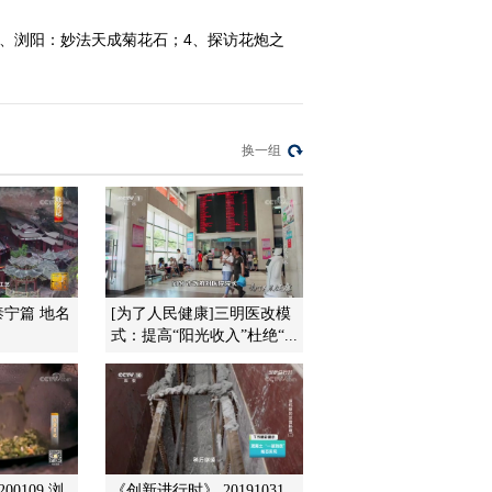
3、浏阳：妙法天成菊花石；4、探访花炮之
2012-08-23 05:00:08
）
北纬30°·中国行 第四十一
集 武汉生活秀《远方的
家》 20120822
换一组
2012-08-22 18:56:13
北纬30°·中国行 第四十集
江城武汉《远方的家》
20120818
2012-08-21 21:46:32
泰宁篇 地名
[为了人民健康]三明医改模
北纬30°·中国行 第三十九
式：提高“阳光收入”杜绝“...
集 江风古韵品鄂州《远
方的家》 20120820
2012-08-20 19:05:54
北纬30°·中国行 第三十八
集 荆楚明珠 阳新《远方
的家》 20120817
00109 浏
《创新进行时》 20191031