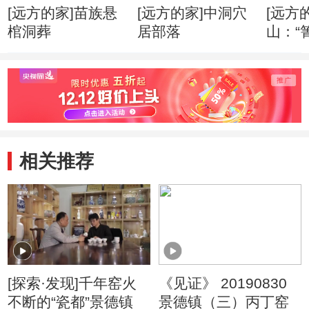
[远方的家]苗族悬
[远方的家]中洞穴
[远方
棺洞葬
居部落
山：“
婚礼
相关推荐
[探索·发现]千年窑火
《见证》 20190830
不断的“瓷都”景德镇
景德镇（三）丙丁窑