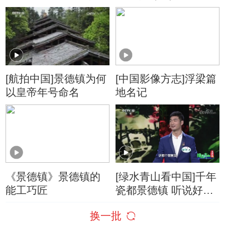
[航拍中国]景德镇为何
[中国影像方志]浮梁篇
以皇帝年号命名
地名记
《景德镇》景德镇的
[绿水青山看中国]千年
能工巧匠
瓷都景德镇 听说好茶
和瓷器更配哦
换一批