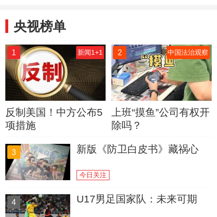
央视榜单
1
2
新闻1+1
中国法治观察
反制美国！中方公布5
上班“摸鱼”公司有权开
项措施
除吗？
新版《防卫白皮书》藏祸心
3
今日关注
U17男足国家队：未来可期
4