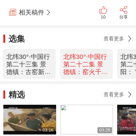
相关稿件
10
分享
选集
查看更多
北纬30°·中国行
北纬30°·中国行
北纬3
第二十三集 景
第二十二集 景
第二
德镇：古窑新风
德镇：窑火千年
阳：
《远方的家》
《远方的家》
水《
20120705
20120704
2012
精选
查看更多
03:16
03:28