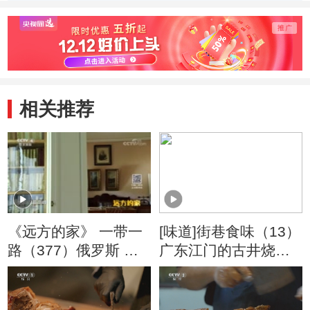
相关推荐
《远方的家》 一带一
[味道]街巷食味（13）
路（377）俄罗斯 图
广东江门的古井烧鹅
拉的战争与和平
凝聚了用心的传承
20180606