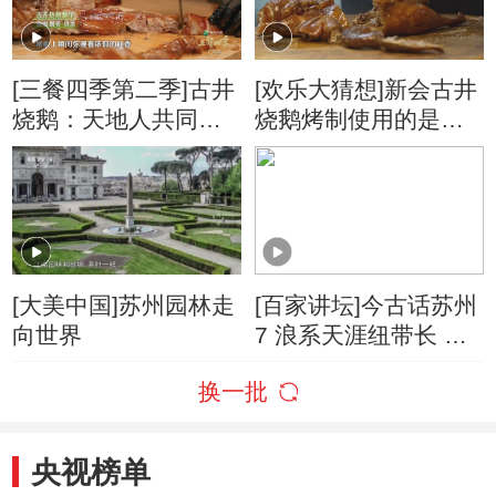
[三餐四季第二季]古井
[欢乐大猜想]新会古井
烧鹅：天地人共同创
烧鹅烤制使用的是什
作的味觉诗篇
么？
[大美中国]苏州园林走
[百家讲坛]今古话苏州
向世界
7 浪系天涯纽带长 苏
州既是中国的苏州 也
换一批
是世界的苏州
央视榜单