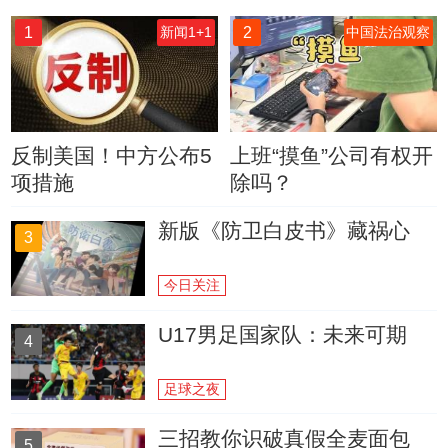
1
2
新闻1+1
中国法治观察
反制美国！中方公布5
上班“摸鱼”公司有权开
项措施
除吗？
新版《防卫白皮书》藏祸心
3
今日关注
U17男足国家队：未来可期
4
足球之夜
三招教你识破真假全麦面包
5