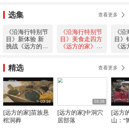
选集
查看更多
《沿海行特别节
《沿海行特别节
《沿
目》新体验 新
目》美食走四方
目》
挑战《远方的
《远方的家》
《远
家》 20120518
20120517
2012
精选
查看更多
03:16
03:28
[远方的家]苗族悬
[远方的家]中洞穴
[远方
棺洞葬
居部落
山：“
婚礼