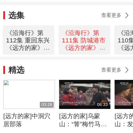
选集
查看更多
《沿海行》第
《沿海行》第
《沿
112集 重回东兴
111集 防城港市
110
《远方的家》
《远方的家》
《远
20120509
20120508
2012
精选
查看更多
03:28
06:33
[远方的家]中洞穴
[远方的家]乌蒙
[远方
居部落
山：“箐”梅竹马的
山：
婚礼