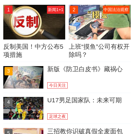
1
2
新闻1+1
中国法治观察
反制美国！中方公布5
上班“摸鱼”公司有权开
项措施
除吗？
新版《防卫白皮书》藏祸心
3
今日关注
U17男足国家队：未来可期
4
足球之夜
三招教你识破真假全麦面包
5