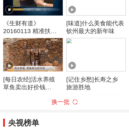
《生财有道》
[味道]什么美食能代表
20160113 精准扶贫
钦州最大的新年味
小康中国系列——广
西东兴：果农们的脱
贫带头人
[每日农经]活水养殖
[记住乡愁]长寿之乡
草鱼卖出好价钱
旅游胜地
(20160304)
换一批
央视榜单