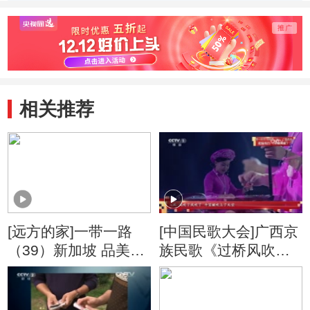
相关推荐
[远方的家]一带一路
[中国民歌大会]广西京
（39）新加坡 品美味
族民歌《过桥风吹》
菱形蛋挞
演唱：东兴市哈妹组
合