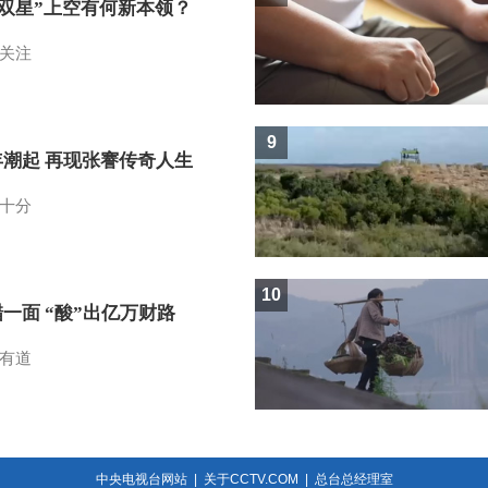
I双星”上空有何新本领？
关注
9
年潮起 再现张謇传奇人生
十分
10
一面 “酸”出亿万财路
有道
中央电视台网站
|
关于CCTV.COM
|
总台总经理室