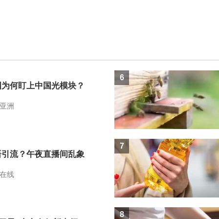
6
国为何盯上中国光模块？
亚洲
7
语引流？午夜直播间乱象
在线
8