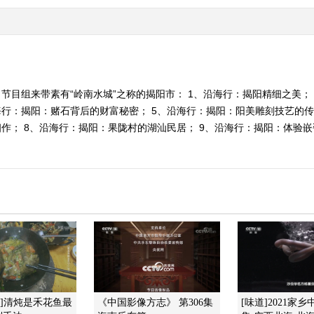
节目组来带素有“岭南水城”之称的揭阳市： 1、沿海行：揭阳精细之美； 
海行：揭阳：赌石背后的财富秘密； 5、沿海行：揭阳：阳美雕刻技艺的传
； 8、沿海行：揭阳：果陇村的湖汕民居； 9、沿海行：揭阳：体验嵌瓷的
现]清炖是禾花鱼最
《中国影像方志》 第306集
[味道]2021家