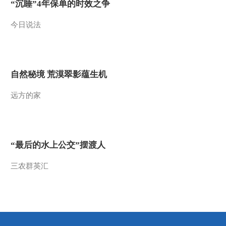
“沉睡”4年保单的时效之争
2012-03-08 18:34:11
今日说法
《沿海行》 第67集 多彩
惠安 白瓷德化《远方的
家》 20120307
2012-03-07 19:29:31
自然秘境 荒漠翠影蕴生机
《沿海行》第66集 多元
远方的家
文化汇泉州《远方的家》
20120306
2012-03-06 19:17:10
《沿海行》第65集 荔枝
“最后的水上公交”摆渡人
之城 莆田《远方的家》
20120305
三农群英汇
2012-03-05 18:50:00
《沿海行》 第64集 莆田
妈祖故乡行《远方的家》
20120302