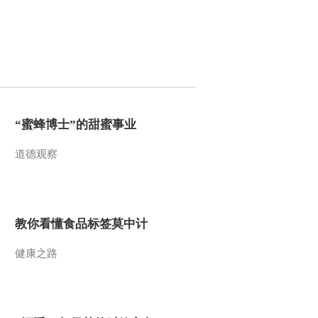
2012-03-14 19:04:36
《沿海行》第71集 福建
华安县《远方的家》
20120313
2012-03-13 18:41:34
“蜜蜂博士”的甜蜜事业
《沿海行》第70集 厦门
鼓浪屿《远方的家》
道德观察
20120312
2012-03-12 18:55:43
《沿海行》第69集 海上
花园厦门《远方的家》
教你看懂食品标签莫中计
20120309
健康之路
2012-03-09 19:09:21
《沿海行》第68集 海商
文化在泉州《远方的家》
20120308