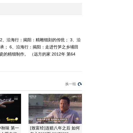
家》 20120326
2012-03-26 20:16:06
《沿海行》第79集 地道
潮州味《远方的家》
20120323
2、沿海行：揭阳：精雕细刻的传统； 3、沿
承； 6、沿海行：揭阳：走进竹笋之乡埔田
2012-03-23 18:57:14
精细制作。 （远方的家 2012年 第64
《沿海行》第78集 茶香
古韵 潮州城《远方的
家》 20120322
2012-03-22 18:21:18
换一组
《沿海行》第77集 粤东
门户 饶平《远方的家》
20120321
2012-03-21 18:54:39
《远方的家》 20120320
乡中秋味 第一
[致富经]连赔八年之后 如何
沿海行（76）