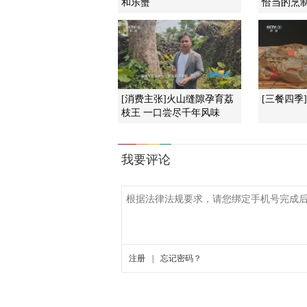
和乐蟹
恰当的烹
[消费主张]火山缝隙孕育荔
[三餐四季
枝王 一口尝尽千年风味