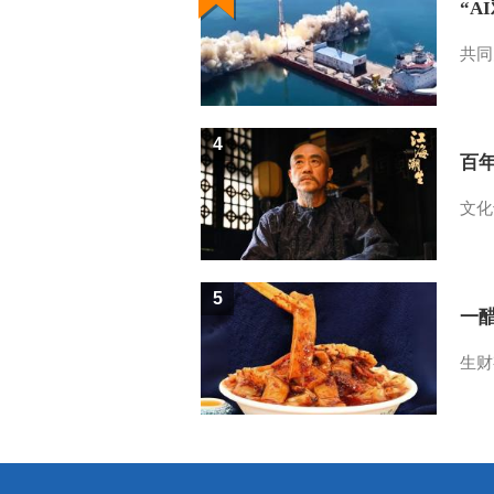
“A
共同
4
百
文化
5
一醋
生财