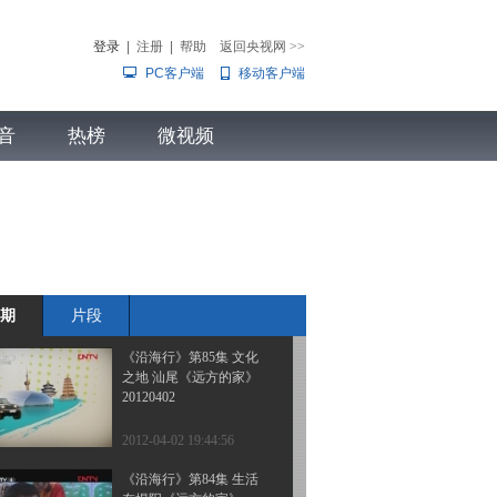
民俗之州《远方的家》
20120405
登录
|
注册
|
帮助
返回央视网
>>
PC客户端
移动客户端
2012-04-05 19:50:31
《沿海行》第87集 豪雄
音
热榜
之州 惠州《远方的家》
微视频
20120404
儿
音乐
体育赛事
农业农村
2012-04-04 18:38:23
《沿海行》第86集 天下
海陆丰《远方的家》
20120403
期
片段
2012-04-03 18:40:03
《沿海行》第85集 文化
之地 汕尾《远方的家》
20120402
2012-04-02 19:44:56
《沿海行》第84集 生活