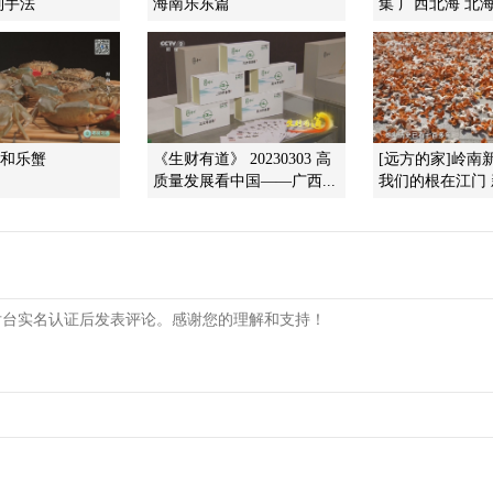
制手法
海南乐东篇
集 广西北海 北海
]和乐蟹
《生财有道》 20230303 高
[远方的家]岭南
质量发展看中国——广西...
我们的根在江门 新