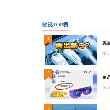
收视TOP榜
1
美
今日
2
暗
法治
3