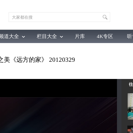
频道大全
栏目大全
片库
4K专区
听
育
电影
国防军事
电视剧
纪录
科教
戏曲
社会与法
少
美《远方的家》 20120329
往