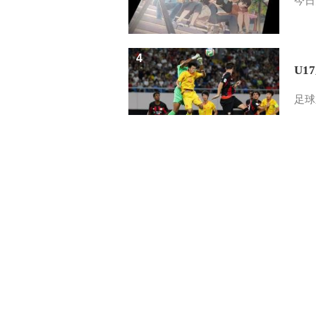
今日
4
U1
足球
5
三
健康
中国