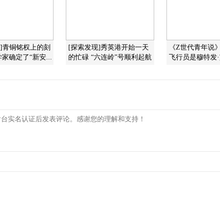
现]青铜铭权上的刻
[探索发现]秀英港开始一天
《Z世代青年说
家确定了“新安...
的忙碌 “六连岭”号顺利起航
飞行员是穆特发·艾