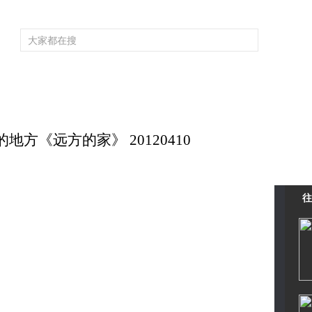
频道大全
栏目大全
片库
4K专区
听
育
电影
国防军事
电视剧
纪录
科教
戏曲
社会与法
少
地方《远方的家》 20120410
往