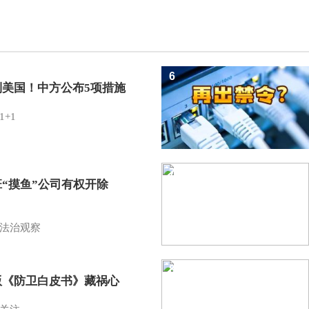
6
制美国！中方公布5项措施
1+1
7
班“摸鱼”公司有权开除
？
法治观察
8
版《防卫白皮书》藏祸心