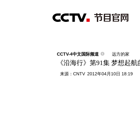
首页
直播
节目单
综合
新闻
财经
综艺
中文国际
体
CCTV-4中文国际频道
远方的家
《沿海行》第91集 梦想起航的
来源：
CNTV
2012年04月10日 18:19