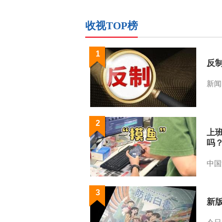
收视TOP榜
1
反
新闻
2
上
吗
中国
3
新