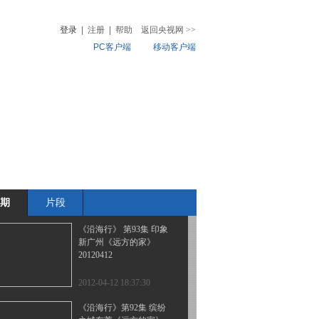
之城中山《远方的家》
20120417
登录
|
注册
|
帮助
返回央视网
>>
PC客户端
移动客户端
2012-04-17 19:11:06
《沿海行》第95集 钟灵
音
热榜
毓秀之地中山《远方的
微视频
家》20120416
儿
音乐
体育赛事
农业农村
2012-04-16 18:30:59
《沿海行》第94集 南国
明珠广州《远方的家》
20120413
期
片段
2012-04-13 18:24:09
《沿海行》 第93集 印象
新广州《远方的家》
20120412
2012-04-12 18:37:30
《沿海行》第92集 缤纷