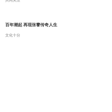
共同关注
2012-03-20 18:41:21
《沿海行》第75集 开漳
圣地 云霄《远方的家》
百年潮起 再现张謇传奇人生
20120319
2012-03-19 18:39:19
文化十分
《沿海行》第74集 海西
明珠金漳浦《远方的家》
20120316
一醋一面 “酸”出亿万财路
2012-03-16 19:18:53
生财有道
《沿海行》第73集 古城
漳州《远方的家》
20120315
2012-03-15 18:26:38
《沿海行》第72集 土楼
之乡南靖《远方的家》
20120314
制片厂