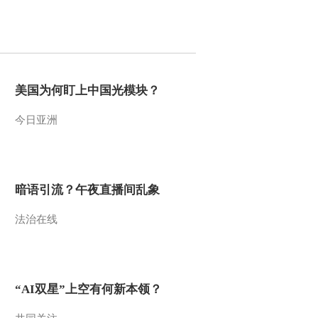
2012-03-26 20:16:06
《沿海行》第79集 地道
潮州味《远方的家》
20120323
美国为何盯上中国光模块？
2012-03-23 18:57:14
今日亚洲
《沿海行》第78集 茶香
古韵 潮州城《远方的
家》 20120322
2012-03-22 18:21:18
暗语引流？午夜直播间乱象
《沿海行》第77集 粤东
法治在线
门户 饶平《远方的家》
20120321
2012-03-21 18:54:39
《远方的家》 20120320
“AI双星”上空有何新本领？
沿海行（76）