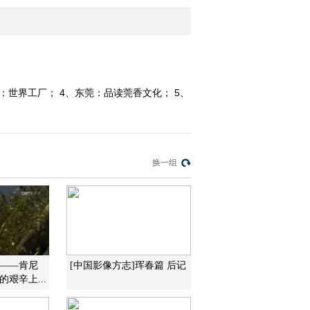
20120405
2012-04-05 19:50:31
《沿海行》第87集 豪雄
之州 惠州《远方的家》
20120404
：世界工厂； 4、东莞：品读莞香文化； 5、
2012-04-04 18:38:23
《沿海行》第86集 天下
海陆丰《远方的家》
20120403
换一组
2012-04-03 18:40:03
《沿海行》第85集 文化
之地 汕尾《远方的家》
20120402
2012-04-02 19:44:56
路——肯尼
[中国影像方志]珲春篇 后记
艰辛上...
《沿海行》第84集 生活
在揭阳《远方的家》