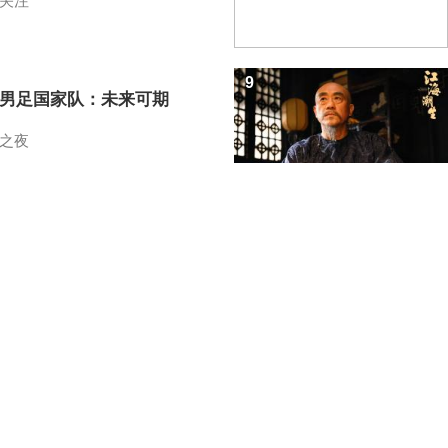
关注
9
7男足国家队：未来可期
之夜
10
招教你识破真假全麦面包
之路
中央电视台网站
|
关于CCTV.COM
|
总台总经理室
电视网
|
中广协会信息资料委员会
|
中广协会电视文艺工作委员会
|
中央新闻纪录电影