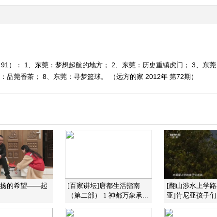
1）： 1、东莞：梦想起航的地方； 2、东莞：历史重镇虎门； 3、东莞
品莞香茶； 8、东莞：寻梦篮球。 （远方的家 2012年 第72期）
]飞扬的希望——起
[百家讲坛]唐都生活指南
[翻山涉水上学
（第二部） 1 神都万象承...
亚]肯尼亚孩子们的