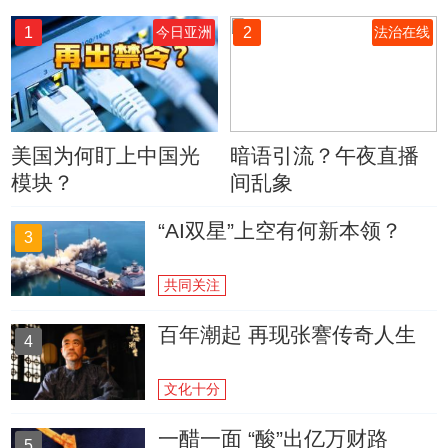
1
2
今日亚洲
法治在线
美国为何盯上中国光
暗语引流？午夜直播
模块？
间乱象
“AI双星”上空有何新本领？
3
共同关注
百年潮起 再现张謇传奇人生
4
文化十分
一醋一面 “酸”出亿万财路
5