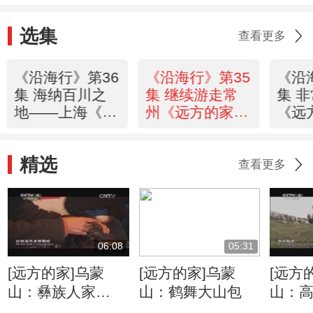
选集
查看更多
《沿海行》第36
《沿海行》第35
《沿
集 海纳百川之
集 继续游走常
集 
地——上海《远
州《远方的家》
《远
方的家》
20120116
2012
20120117
精选
查看更多
06:08
05:31
[远方的家]乌蒙
[远方的家]乌蒙
[远方
山：彝族人家
山：鹤舞大山包
山：
的“启弥娄”