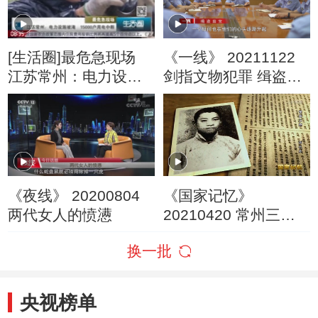
[生活圈]最危急现场
《一线》 20211122
江苏常州：电力设施
剑指文物犯罪 缉盗追
被淹 15000户用电中
宝
断
《夜线》 20200804
《国家记忆》
两代女人的愤懑
20210420 常州三杰
恽代英
换一批
央视榜单