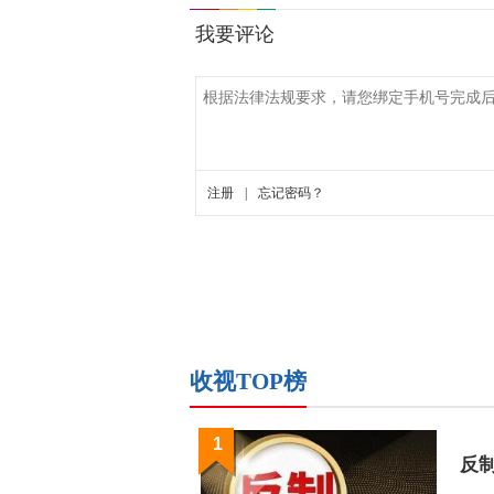
收视TOP榜
1
反