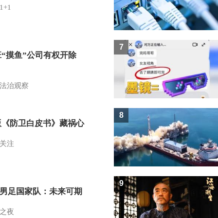
1+1
7
班“摸鱼”公司有权开除
？
法治观察
8
版《防卫白皮书》藏祸心
关注
9
7男足国家队：未来可期
之夜