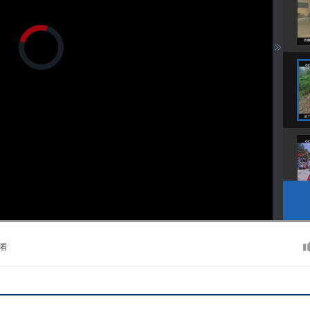
正
在
加
载
视
频
播
放
器。
播
画
静
放
质
音
速
(m)
度
看