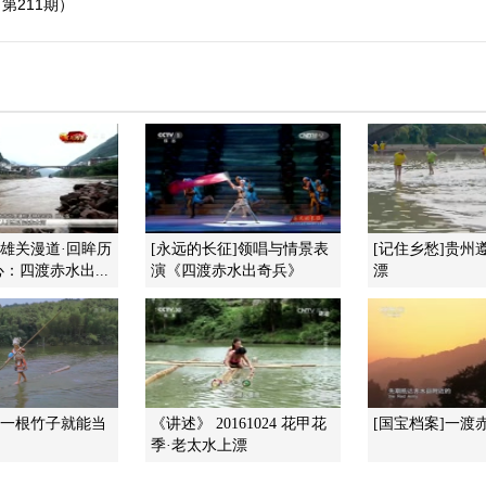
第211期）
]雄关漫道·回眸历
[永远的长征]领唱与情景表
[记住乡愁]贵州
：四渡赤水出...
演《四渡赤水出奇兵》
漂
]一根竹子就能当
《讲述》 20161024 花甲花
[国宝档案]一渡
季·老太水上漂