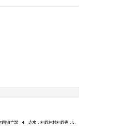
方的家》 20121109
2012-11-09 19:46:38
北纬30°·中国行 第九十七
集 铜仁 家在梵净山《远
方的家》 20121108
2012-11-08 19:54:43
北纬30°·中国行 第九十六
集 石阡 长寿之乡《远方
的家》 20121107
2012-11-07 22:42:32
北纬30°·中国行 第九十五
集 乌江畔土家人 思南
《远方的家》 20121106
2012-11-06 19:02:46
北纬30°中国行 第九十四
：大同独竹漂；4、赤水：桂圆林村桂圆香；5、
集 奇异苗乡 铜仁松桃