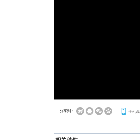
加
载
/
完
成
:
0%
分享到：
手机观