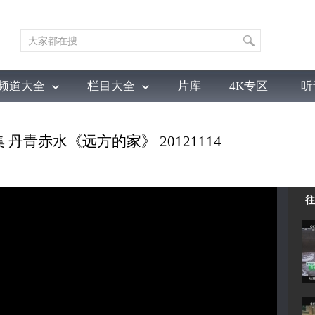
频道大全
栏目大全
片库
4K专区
听
育
电影
国防军事
电视剧
纪录
科教
戏曲
社会与法
少
 丹青赤水《远方的家》 20121114
往