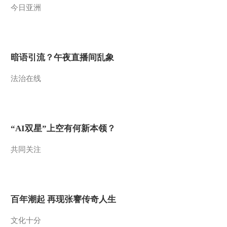
今日亚洲
2012-10-29 19:13:17
北纬30°·中国行 第八十八
集 乌江苗都 彭水《远方
的家》 20121026
暗语引流？午夜直播间乱象
2012-10-26 18:56:27
法治在线
北纬30°·中国行 第八十七
集 秘境黔江 《远方的
家》 20121025
2012-10-26 13:29:17
“AI双星”上空有何新本领？
北纬30°·中国行 第八十七
共同关注
集 秘境黔江《远方的
家》20121025
2012-10-25 22:42:45
百年潮起 再现张謇传奇人生
北纬30°·中国行 第八十六
集 清凉黄水 火热万州
《远方的家》20121024
文化十分