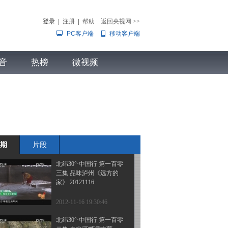
六集 宜宾 塘坝古街《远
方的家》 20121121
登录
|
注册
|
帮助
返回央视网
>>
PC客户端
移动客户端
2012-11-21 20:29:32
北纬30°·中国行 第一百零
音
热榜
五集 宜宾 万里长江第一
微视频
城《远方的家》
20121120
儿
音乐
体育赛事
农业农村
2012-11-20 18:35:34
北纬30°·中国行 第一百零
四集 古韵合江 龙乡泸县
《远方的家》 20121116
期
片段
2012-11-19 19:23:27
北纬30°·中国行 第一百零
三集 品味泸州《远方的
家》 20121116
2012-11-16 19:30:46
北纬30°·中国行 第一百零