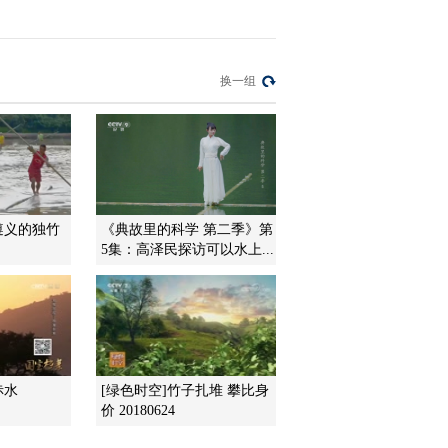
《远方的家》 20121029
2012-11-05 20:32:53
《远方的家》 20121101
换一组
北纬30°·中国行（92）
2012-11-03 00:39:20
北纬30°·中国行 第九十三
集 石香花海 大足《远方
的家》 20121102
遵义的独竹
《典故里的科学 第二季》第
5集：高泽民探访可以水上...
2012-11-03 00:18:56
《远方的家》 20121102
北纬30°·中国行（93）
2012-11-02 21:32:58
赤水
[绿色时空]竹子扎堆 攀比身
《远方的家》 20121102
价 20180624
北纬30°·中国行（93）