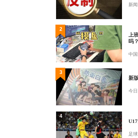
新闻
2
上
吗
中国
3
新
今日
4
U1
足球