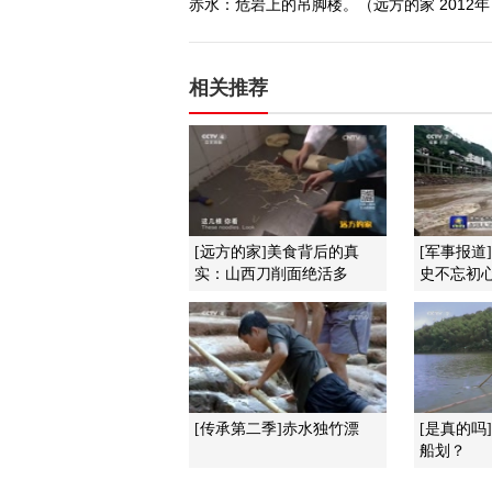
赤水：危岩上的吊脚楼。（远方的家 2012年 
相关推荐
[远方的家]美食背后的真
[军事报道
实：山西刀削面绝活多
史不忘初心
[传承第二季]赤水独竹漂
[是真的吗
船划？