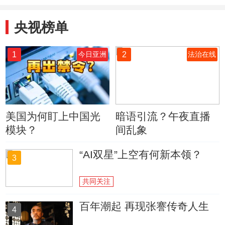
央视榜单
1
2
今日亚洲
法治在线
美国为何盯上中国光
暗语引流？午夜直播
模块？
间乱象
“AI双星”上空有何新本领？
3
共同关注
百年潮起 再现张謇传奇人生
4