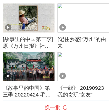
洲第一大瀑布
猪油竟然要靠抢
[故事里的中国第三季]
[记住乡愁]“万州”的由
原《万州日报》社记
来
者侯长青讲述在修路
现场的所见所闻
《故事里的中国》第
《一线》 20190923
三季 20220424 毛相
我的贪玩“女友”
林
换一批