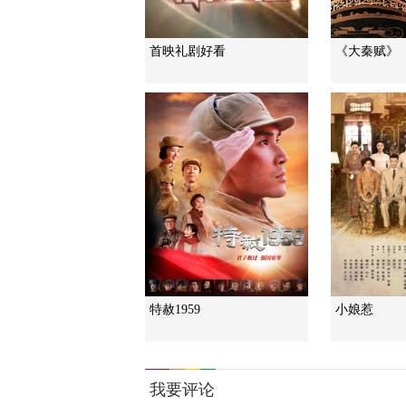
首映礼剧好看
《大秦赋》
特赦1959
小娘惹