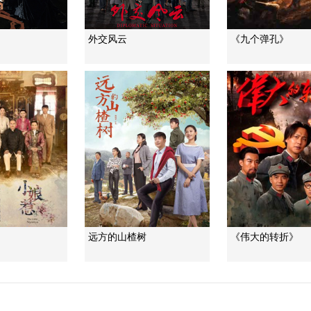
外交风云
《九个弹孔》
远方的山楂树
《伟大的转折》