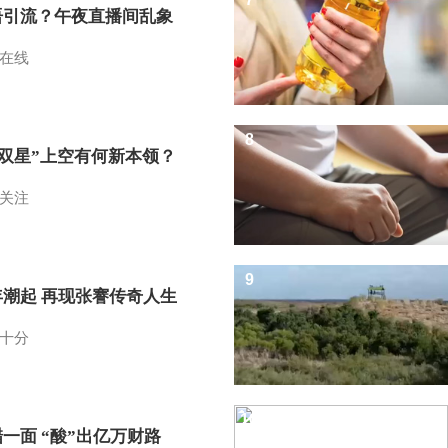
语引流？午夜直播间乱象
在线
8
I双星”上空有何新本领？
关注
9
年潮起 再现张謇传奇人生
十分
10
一面 “酸”出亿万财路