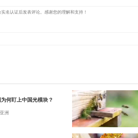
6
国为何盯上中国光模块？
亚洲
7