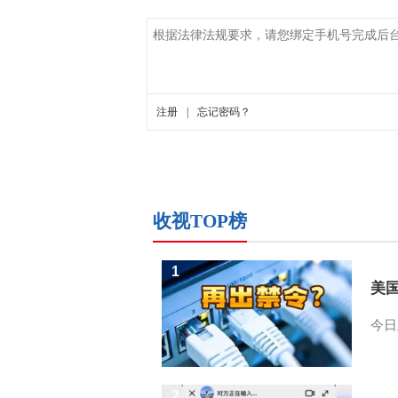
收视TOP榜
1
美
今日
2