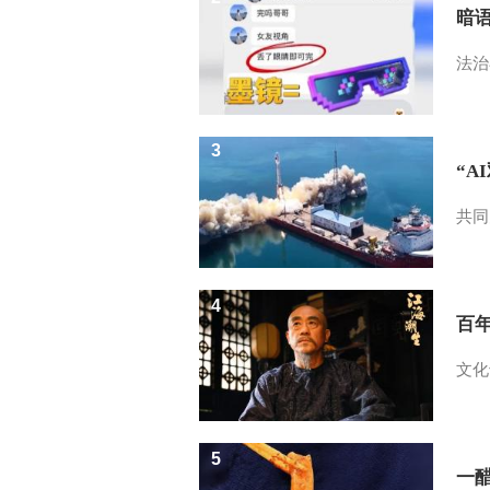
暗
法治
3
“A
共同
4
百
文化
5
一醋