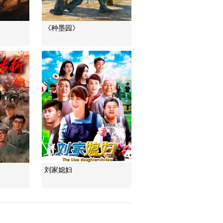
《种墨园》
刘家媳妇